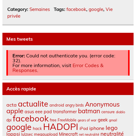
Category:
Semaines
Tags:
facebook
,
google
,
Vie
privée
Mes tweets
Error:
Could not authenticate you. (error code:
32).
For more information, visit
Error Codes &
Responses
.
Accès rapide
actualite
Anonymous
acta
android
angry birds
apple
batman
asus eee pad transformer
censure
diablo
facebook
geek
dpi
free
FreeMobile
gears of war
gmail
HADOPI
google
lego
iphone
hack
iPad
neutralité
loppsi
Minecraft
megaupload
lulzsec
net neutralité