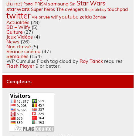
Star Wars
du net
samsung
PRISM
Portal
Siri
starwars
touchpad
Super héros
The avengers
thepiratebay
twitter
youtube
zelda
wtf
Vie privée
Zombie
Actualités
(28)
BD – Wilfy
(5)
Culture
(27)
Jeux Vidéos
(4)
News
(26)
Non classé
(5)
Séance cinéma
(47)
Semaines
(154)
WP Cumulus Flash tag cloud by
Roy Tanck
requires
Flash Player
9 or better.
Compteurs