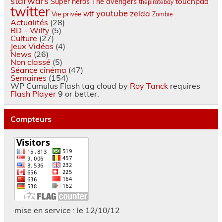
starwars
touchpad
Super héros
The avengers
thepiratebay
twitter
youtube
zelda
wtf
Vie privée
Zombie
Actualités
(28)
BD – Wilfy
(5)
Culture
(27)
Jeux Vidéos
(4)
News
(26)
Non classé
(5)
Séance cinéma
(47)
Semaines
(154)
WP Cumulus Flash tag cloud by
Roy Tanck
requires
Flash Player
9 or better.
Compteurs
mise en service : le 12/10/12