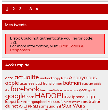
1
2
3
…
8
»
Mes tweets
Error:
Could not authenticate you. (error code:
32).
For more information, visit
Error Codes &
Responses
.
Accès rapide
actualite
Anonymous
acta
android
angry birds
apple
batman
asus eee pad transformer
censure
diablo
facebook
geek
dpi
free
FreeMobile
gears of war
gmail
HADOPI
google
lego
iphone
hack
iPad
neutralité
loppsi
Minecraft
megaupload
lulzsec
net neutralité
Star Wars
du net
samsung
PRISM
Portal
Siri