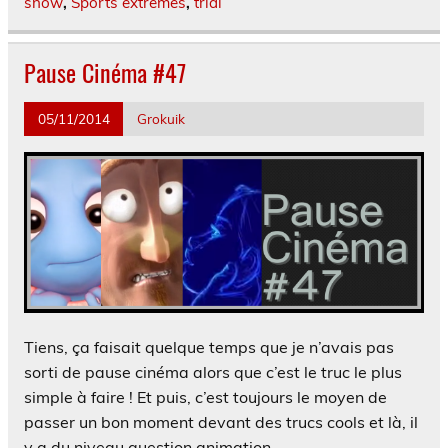
snow
,
Sports extremes
,
trial
Pause Cinéma #47
05/11/2014
Grokuik
Tiens, ça faisait quelque temps que je n’avais pas
sorti de pause cinéma alors que c’est le truc le plus
simple à faire ! Et puis, c’est toujours le moyen de
passer un bon moment devant des trucs cools et là, il
y a du niveau question animation. — — — —