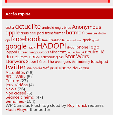
Accès rapide
actualite
Anonymous
acta
android
angry birds
apple
batman
asus eee pad transformer
censure
diablo
facebook
geek
dpi
free
FreeMobile
gears of war
gmail
HADOPI
google
lego
iphone
hack
iPad
neutralité
loppsi
Minecraft
megaupload
lulzsec
net neutralité
Star Wars
du net
samsung
PRISM
Portal
Siri
starwars
touchpad
Super héros
The avengers
thepiratebay
twitter
youtube
zelda
wtf
Vie privée
Zombie
Actualités
(28)
BD – Wilfy
(5)
Culture
(27)
Jeux Vidéos
(4)
News
(26)
Non classé
(5)
Séance cinéma
(47)
Semaines
(154)
WP Cumulus Flash tag cloud by
Roy Tanck
requires
Flash Player
9 or better.