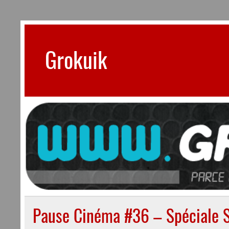
Skip
to
content
Grokuik
Parce que tout ce qui est inutile est indispensab
Pause Cinéma #36 – Spéciale 