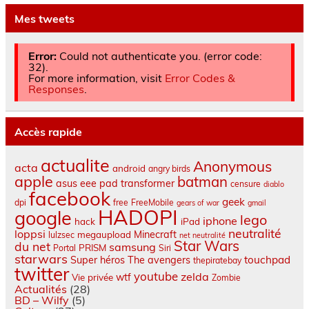
Mes tweets
Error:
Could not authenticate you. (error code:
32).
For more information, visit
Error Codes &
Responses
.
Accès rapide
actualite
Anonymous
acta
android
angry birds
apple
batman
asus eee pad transformer
censure
diablo
facebook
geek
dpi
free
FreeMobile
gears of war
gmail
HADOPI
google
lego
iphone
hack
iPad
neutralité
loppsi
Minecraft
megaupload
lulzsec
net neutralité
Star Wars
du net
samsung
PRISM
Portal
Siri
starwars
touchpad
Super héros
The avengers
thepiratebay
twitter
youtube
zelda
wtf
Vie privée
Zombie
Actualités
(28)
BD – Wilfy
(5)