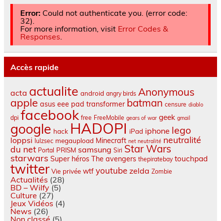
Error:
Could not authenticate you. (error code:
32).
For more information, visit
Error Codes &
Responses
.
Accès rapide
actualite
Anonymous
acta
android
angry birds
apple
batman
asus eee pad transformer
censure
diablo
facebook
geek
dpi
free
FreeMobile
gears of war
gmail
HADOPI
google
lego
iphone
hack
iPad
neutralité
loppsi
Minecraft
megaupload
lulzsec
net neutralité
Star Wars
du net
samsung
PRISM
Portal
Siri
starwars
touchpad
Super héros
The avengers
thepiratebay
twitter
youtube
zelda
wtf
Vie privée
Zombie
Actualités
(28)
BD – Wilfy
(5)
Culture
(27)
Jeux Vidéos
(4)
News
(26)
Non classé
(5)