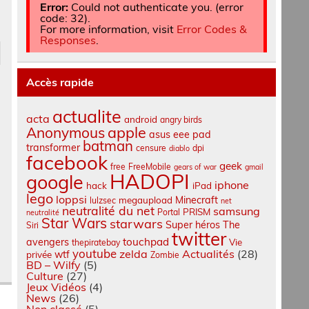
Error:
Could not authenticate you. (error
code: 32).
For more information, visit
Error Codes &
Responses
.
Accès rapide
actualite
acta
android
angry birds
apple
Anonymous
asus eee pad
batman
transformer
censure
dpi
diablo
facebook
geek
free
FreeMobile
gears of war
gmail
HADOPI
google
iphone
hack
iPad
lego
loppsi
Minecraft
megaupload
lulzsec
net
neutralité du net
samsung
PRISM
Portal
neutralité
Star Wars
starwars
Super héros
The
Siri
twitter
touchpad
avengers
Vie
thepiratebay
youtube
zelda
Actualités
(28)
wtf
privée
Zombie
BD – Wilfy
(5)
Culture
(27)
Jeux Vidéos
(4)
News
(26)
Non classé
(5)