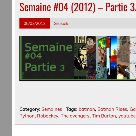
Semaine #04 (2012) – Partie 3
05/02/2012
Grokuik
Category:
Semaines
Tags:
batman
,
Batman Rises
,
Ga
Python
,
Robockey
,
The avengers
,
Tim Burton
,
youtube