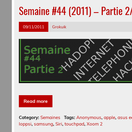
Semaine #44 (2011) – Partie 2
09/11/2011
Grokuik
Read more
Category:
Semaines
Tags:
Anonymous
,
apple
,
asus e
loppsi
,
samsung
,
Siri
,
touchpad
,
Xoom 2