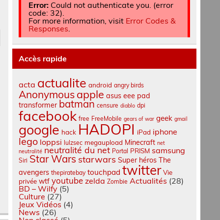
Error:
Could not authenticate you. (error
code: 32).
For more information, visit
Error Codes &
Responses
.
Accès rapide
actualite
acta
android
angry birds
apple
Anonymous
asus eee pad
batman
transformer
censure
dpi
diablo
facebook
geek
free
FreeMobile
gears of war
gmail
HADOPI
google
iphone
hack
iPad
lego
loppsi
Minecraft
megaupload
lulzsec
net
neutralité du net
samsung
PRISM
Portal
neutralité
Star Wars
starwars
Super héros
The
Siri
twitter
touchpad
avengers
Vie
thepiratebay
youtube
zelda
Actualités
(28)
wtf
privée
Zombie
BD – Wilfy
(5)
Culture
(27)
Jeux Vidéos
(4)
News
(26)
Non classé
(5)