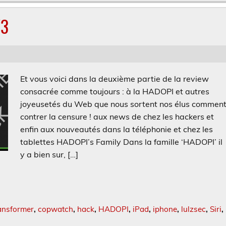
/3
Et vous voici dans la deuxième partie de la review
consacrée comme toujours : à la HADOPI et autres
joyeusetés du Web que nous sortent nos élus commen
contrer la censure ! aux news de chez les hackers et
enfin aux nouveautés dans la téléphonie et chez les
tablettes HADOPI’s Family Dans la famille ‘HADOPI’ il
y a bien sur, […]
ansformer
,
copwatch
,
hack
,
HADOPI
,
iPad
,
iphone
,
lulzsec
,
Siri
,