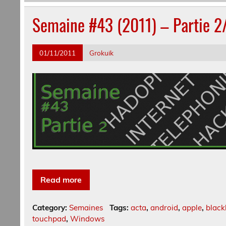
Semaine #43 (2011) – Partie 2
01/11/2011
Grokuik
Read more
Category:
Semaines
Tags:
acta
,
android
,
apple
,
black
touchpad
,
Windows