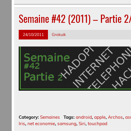
Semaine #42 (2011) – Partie 2
24/10/2011
Grokuik
Category:
Semaines
Tags:
android
,
apple
,
Archos
,
as
Iris
,
net economie
,
samsung
,
Siri
,
touchpad