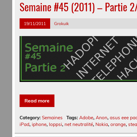
Semaine #45 (2011) – Partie 2
19/11/2011
Grokuik
Read more
Category:
Semaines
Tags:
Adobe
,
Anon
,
asus eee pa
iPad
,
iphone
,
loppsi
,
net neutralité
,
Nokia
,
orange
,
ste