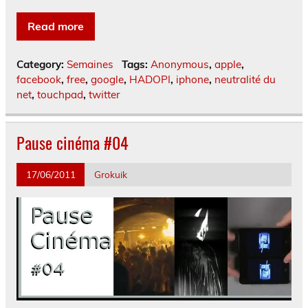
Read more
Category:
Semaines
Tags:
Anonymous
,
apple
,
facebook
,
free
,
google
,
HADOPI
,
iphone
,
neutralité du
net
,
touchpad
,
twitter
Pause cinéma #04
17/06/2011
Grokuik