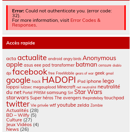
Error:
Could not authenticate you. (error code:
32).
For more information, visit
Error Codes &
Responses
.
Accès rapide
actualite
Anonymous
acta
android
angry birds
apple
batman
asus eee pad transformer
censure
diablo
facebook
geek
dpi
free
FreeMobile
gears of war
gmail
HADOPI
google
lego
iphone
hack
iPad
neutralité
loppsi
Minecraft
megaupload
lulzsec
net neutralité
Star Wars
du net
samsung
PRISM
Portal
Siri
starwars
touchpad
Super héros
The avengers
thepiratebay
twitter
youtube
zelda
wtf
Vie privée
Zombie
Actualités
(28)
BD – Wilfy
(5)
Culture
(27)
Jeux Vidéos
(4)
News
(26)