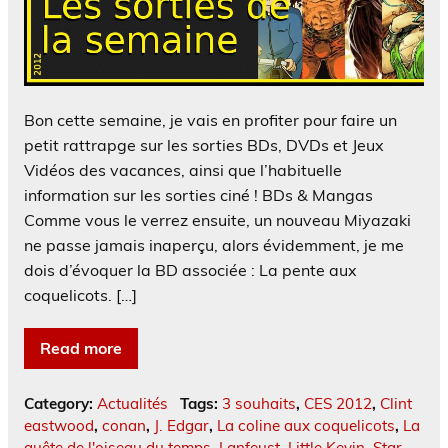
Bon cette semaine, je vais en profiter pour faire un
petit rattrapge sur les sorties BDs, DVDs et Jeux
Vidéos des vacances, ainsi que l’habituelle
information sur les sorties ciné ! BDs & Mangas
Comme vous le verrez ensuite, un nouveau Miyazaki
ne passe jamais inaperçu, alors évidemment, je me
dois d’évoquer la BD associée : La pente aux
coquelicots. […]
Read more
Category:
Actualités
Tags:
3 souhaits
,
CES 2012
,
Clint
eastwood
,
conan
,
J. Edgar
,
La coline aux coquelicots
,
La
quête de l'oiseau du temps
,
Lanfeust
,
Little Kevin
,
Star