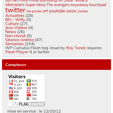
PRISM
Portal
Siri
starwars
touchpad
Super héros
The avengers
thepiratebay
twitter
youtube
zelda
wtf
Vie privée
Zombie
Actualités
(28)
BD – Wilfy
(5)
Culture
(27)
Jeux Vidéos
(4)
News
(26)
Non classé
(5)
Séance cinéma
(47)
Semaines
(154)
WP Cumulus Flash tag cloud by
Roy Tanck
requires
Flash Player
9 or better.
Compteurs
mise en service : le 12/10/12