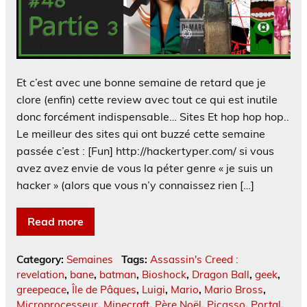
Et c’est avec une bonne semaine de retard que je
clore (enfin) cette review avec tout ce qui est inutile
donc forcément indispensable… Sites Et hop hop hop..
Le meilleur des sites qui ont buzzé cette semaine
passée c’est : [Fun] http://hackertyper.com/ si vous
avez avez envie de vous la péter genre « je suis un
hacker » (alors que vous n’y connaissez rien […]
Read more
Category:
Semaines
Tags:
Assassin's Creed :
revelation
,
bane
,
batman
,
Bioshock
,
Dragon Ball
,
geek
,
greepeace
,
Île de Pâques
,
Luigi
,
Mario
,
Mario Bross
,
Microprocesseur
,
Minecraft
,
Père Noël
,
Picasso
,
Portal
,