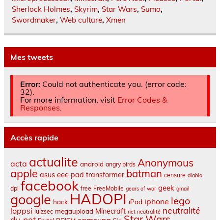
Sherlock Holmes
,
Skyrim
,
Star Wars
,
Sumo
,
Swordmaker
,
Web culture
,
Xmen
Mes tweets
Error:
Could not authenticate you. (error code:
32).
For more information, visit
Error Codes &
Responses
.
Accès rapide
actualite
Anonymous
acta
android
angry birds
apple
batman
asus eee pad transformer
censure
diablo
facebook
geek
dpi
free
FreeMobile
gears of war
gmail
HADOPI
google
lego
iphone
hack
iPad
neutralité
loppsi
Minecraft
megaupload
lulzsec
net neutralité
Star Wars
du net
samsung