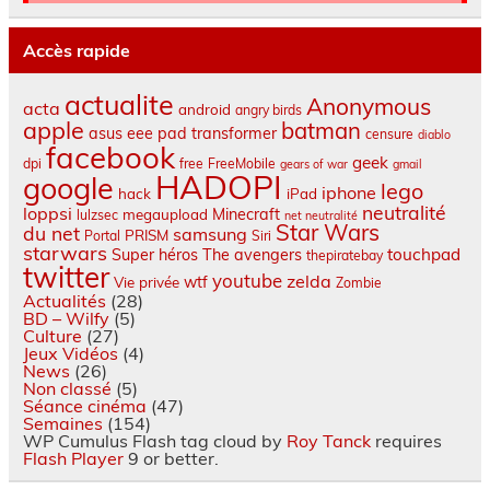
Accès rapide
actualite
Anonymous
acta
android
angry birds
apple
batman
asus eee pad transformer
censure
diablo
facebook
geek
dpi
free
FreeMobile
gears of war
gmail
HADOPI
google
lego
iphone
hack
iPad
neutralité
loppsi
Minecraft
megaupload
lulzsec
net neutralité
Star Wars
du net
samsung
PRISM
Portal
Siri
starwars
touchpad
Super héros
The avengers
thepiratebay
twitter
youtube
zelda
wtf
Vie privée
Zombie
Actualités
(28)
BD – Wilfy
(5)
Culture
(27)
Jeux Vidéos
(4)
News
(26)
Non classé
(5)
Séance cinéma
(47)
Semaines
(154)
WP Cumulus Flash tag cloud by
Roy Tanck
requires
Flash Player
9 or better.