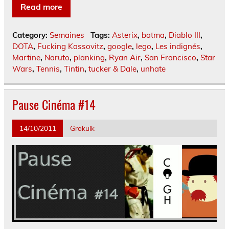
Read more
Category:
Semaines
Tags:
Asterix
,
batma
,
Diablo III
,
DOTA
,
Fucking Kassovitz
,
google
,
lego
,
Les indignés
,
Martine
,
Naruto
,
planking
,
Ryan Air
,
San Francisco
,
Star
Wars
,
Tennis
,
Tintin
,
tucker & Dale
,
unhate
Pause Cinéma #14
14/10/2011
Grokuik