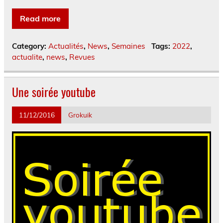
Read more
Category:
Actualités
,
News
,
Semaines
Tags:
2022
,
actualite
,
news
,
Revues
Une soirée youtube
11/12/2016
Grokuik