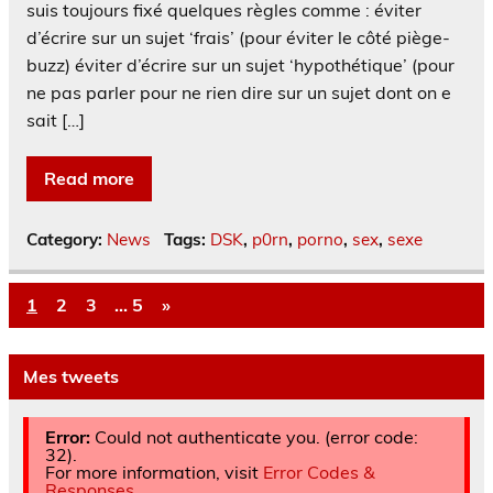
suis toujours fixé quelques règles comme : éviter
d’écrire sur un sujet ‘frais’ (pour éviter le côté piège-
buzz) éviter d’écrire sur un sujet ‘hypothétique’ (pour
ne pas parler pour ne rien dire sur un sujet dont on e
sait […]
Read more
Category:
News
Tags:
DSK
,
p0rn
,
porno
,
sex
,
sexe
1
2
3
…
5
»
Mes tweets
Error:
Could not authenticate you. (error code:
32).
For more information, visit
Error Codes &
Responses
.