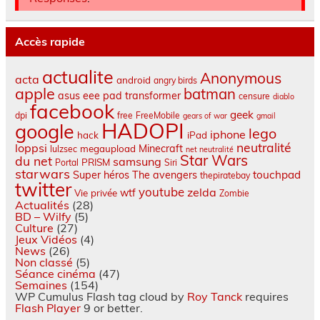
Accès rapide
actualite
Anonymous
acta
android
angry birds
apple
batman
asus eee pad transformer
censure
diablo
facebook
geek
dpi
free
FreeMobile
gears of war
gmail
HADOPI
google
lego
iphone
hack
iPad
neutralité
loppsi
Minecraft
megaupload
lulzsec
net neutralité
Star Wars
du net
samsung
PRISM
Portal
Siri
starwars
touchpad
Super héros
The avengers
thepiratebay
twitter
youtube
zelda
wtf
Vie privée
Zombie
Actualités
(28)
BD – Wilfy
(5)
Culture
(27)
Jeux Vidéos
(4)
News
(26)
Non classé
(5)
Séance cinéma
(47)
Semaines
(154)
WP Cumulus Flash tag cloud by
Roy Tanck
requires
Flash Player
9 or better.