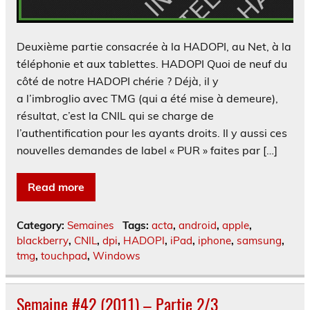
Deuxième partie consacrée à la HADOPI, au Net, à la
téléphonie et aux tablettes. HADOPI Quoi de neuf du
côté de notre HADOPI chérie ? Déjà, il y
a l’imbroglio avec TMG (qui a été mise à demeure),
résultat, c’est la CNIL qui se charge de
l’authentification pour les ayants droits. Il y aussi ces
nouvelles demandes de label « PUR » faites par […]
Read more
Category:
Semaines
Tags:
acta
,
android
,
apple
,
blackberry
,
CNIL
,
dpi
,
HADOPI
,
iPad
,
iphone
,
samsung
,
tmg
,
touchpad
,
Windows
Semaine #42 (2011) – Partie 2/3