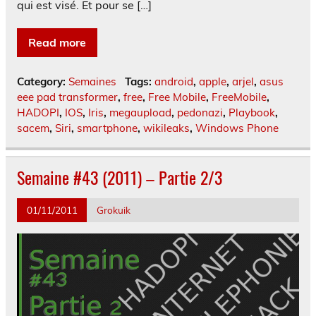
qui est visé. Et pour se […]
Read more
Category:
Semaines
Tags:
android
,
apple
,
arjel
,
asus
eee pad transformer
,
free
,
Free Mobile
,
FreeMobile
,
HADOPI
,
IOS
,
Iris
,
megaupload
,
pedonazi
,
Playbook
,
sacem
,
Siri
,
smartphone
,
wikileaks
,
Windows Phone
Semaine #43 (2011) – Partie 2/3
01/11/2011
Grokuik