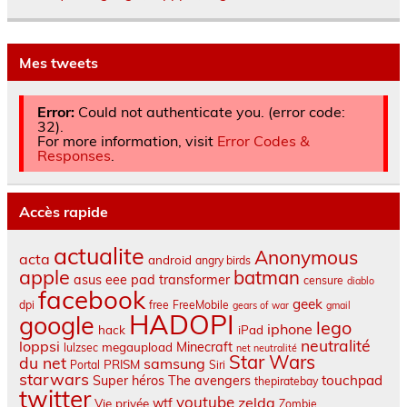
Mes tweets
Error:
Could not authenticate you. (error code:
32).
For more information, visit
Error Codes &
Responses
.
Accès rapide
actualite
Anonymous
acta
android
angry birds
apple
batman
asus eee pad transformer
censure
diablo
facebook
geek
dpi
free
FreeMobile
gears of war
gmail
HADOPI
google
lego
iphone
hack
iPad
neutralité
loppsi
Minecraft
megaupload
lulzsec
net neutralité
Star Wars
du net
samsung
PRISM
Portal
Siri
starwars
touchpad
Super héros
The avengers
thepiratebay
twitter
youtube
zelda
wtf
Vie privée
Zombie