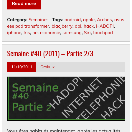
Read more
Category:
Semaines
Tags:
android
,
apple
,
Archos
,
asus
eee pad transformer
,
blacjberry
,
dpi
,
hack
,
HADOPI
,
iphone
,
Iris
,
net economie
,
samsung
,
Siri
,
touchpad
Semaine #40 (2011) – Partie 2/3
11/10/2011
Grokuik
Vous êtes habitués maintenant, après les actualités