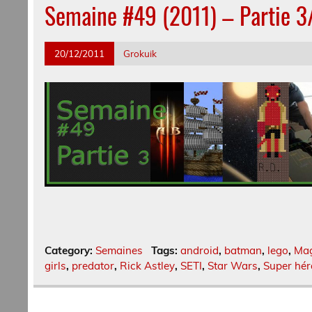
Semaine #49 (2011) – Partie 3
20/12/2011
Grokuik
Category:
Semaines
Tags:
android
,
batman
,
lego
,
Mag
girls
,
predator
,
Rick Astley
,
SETI
,
Star Wars
,
Super hér