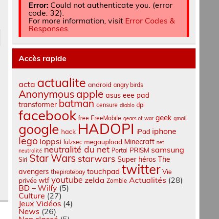
Error:
Could not authenticate you. (error
code: 32).
For more information, visit
Error Codes &
Responses
.
Accès rapide
actualite
acta
android
angry birds
apple
Anonymous
asus eee pad
batman
transformer
censure
dpi
diablo
facebook
geek
free
FreeMobile
gears of war
gmail
HADOPI
google
iphone
hack
iPad
lego
loppsi
Minecraft
megaupload
lulzsec
net
neutralité du net
samsung
PRISM
Portal
neutralité
Star Wars
starwars
Super héros
The
Siri
twitter
touchpad
avengers
Vie
thepiratebay
youtube
zelda
Actualités
(28)
wtf
privée
Zombie
BD – Wilfy
(5)
Culture
(27)
Jeux Vidéos
(4)
News
(26)
Non classé
(5)