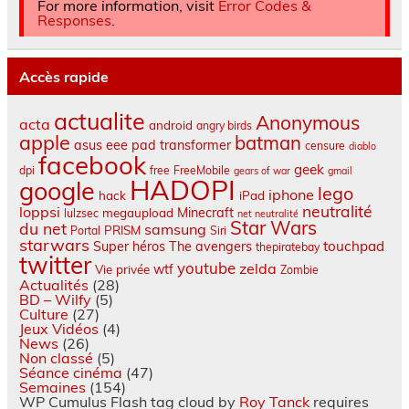
For more information, visit
Error Codes &
Responses
.
Accès rapide
actualite
Anonymous
acta
android
angry birds
apple
batman
asus eee pad transformer
censure
diablo
facebook
geek
dpi
free
FreeMobile
gears of war
gmail
HADOPI
google
lego
iphone
hack
iPad
neutralité
loppsi
Minecraft
megaupload
lulzsec
net neutralité
Star Wars
du net
samsung
PRISM
Portal
Siri
starwars
touchpad
Super héros
The avengers
thepiratebay
twitter
youtube
zelda
wtf
Vie privée
Zombie
Actualités
(28)
BD – Wilfy
(5)
Culture
(27)
Jeux Vidéos
(4)
News
(26)
Non classé
(5)
Séance cinéma
(47)
Semaines
(154)
WP Cumulus Flash tag cloud by
Roy Tanck
requires