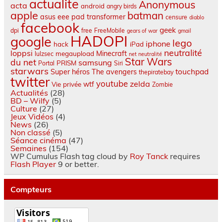
actualite
Anonymous
acta
android
angry birds
apple
batman
asus eee pad transformer
censure
diablo
facebook
geek
dpi
free
FreeMobile
gears of war
gmail
HADOPI
google
lego
iphone
hack
iPad
neutralité
loppsi
Minecraft
megaupload
lulzsec
net neutralité
Star Wars
du net
samsung
PRISM
Portal
Siri
starwars
touchpad
Super héros
The avengers
thepiratebay
twitter
youtube
zelda
wtf
Vie privée
Zombie
Actualités
(28)
BD – Wilfy
(5)
Culture
(27)
Jeux Vidéos
(4)
News
(26)
Non classé
(5)
Séance cinéma
(47)
Semaines
(154)
WP Cumulus Flash tag cloud by
Roy Tanck
requires
Flash Player
9 or better.
Compteurs