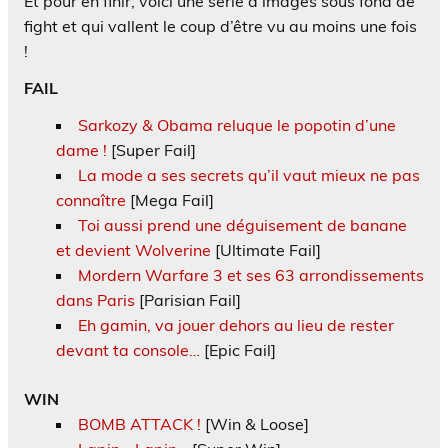
Et pour en finir, voici une série d’images sous fond de
fight et qui vallent le coup d’être vu au moins une fois
!
FAIL
Sarkozy & Obama reluque le popotin d’une
dame !
[Super Fail]
La mode a ses secrets qu’il vaut mieux ne pas
connaître
[Mega Fail]
Toi aussi prend une déguisement de banane
et devient Wolverine
[Ultimate Fail]
Mordern Warfare 3 et ses 63 arrondissements
dans Paris
[Parisian Fail]
Eh gamin, va jouer dehors au lieu de rester
devant ta console…
[Epic Fail]
WIN
BOMB ATTACK !
[Win & Loose]