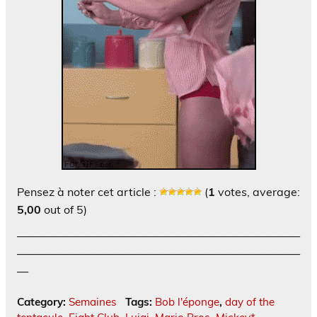
Pensez à noter cet article :
(
1
votes, average:
5,00
out of 5)
—————————————————————————
—————————————————————————
—
Category:
Semaines
Tags:
Bob l'éponge
,
day of the