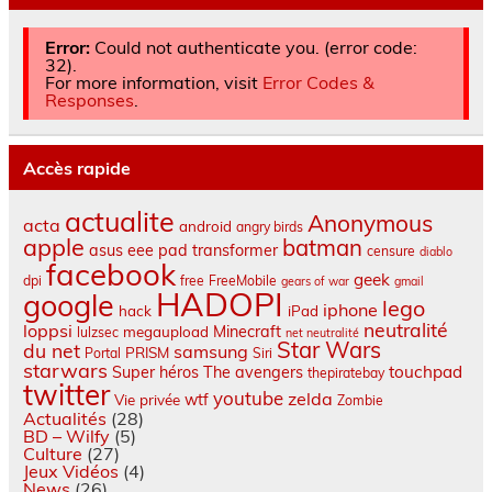
Error:
Could not authenticate you. (error code:
32).
For more information, visit
Error Codes &
Responses
.
Accès rapide
actualite
Anonymous
acta
android
angry birds
apple
batman
asus eee pad transformer
censure
diablo
facebook
geek
dpi
free
FreeMobile
gears of war
gmail
HADOPI
google
lego
iphone
hack
iPad
neutralité
loppsi
Minecraft
megaupload
lulzsec
net neutralité
Star Wars
du net
samsung
PRISM
Portal
Siri
starwars
touchpad
Super héros
The avengers
thepiratebay
twitter
youtube
zelda
wtf
Vie privée
Zombie
Actualités
(28)
BD – Wilfy
(5)
Culture
(27)
Jeux Vidéos
(4)
News
(26)