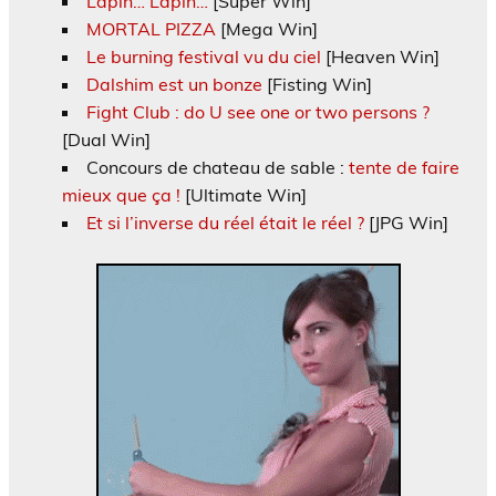
Lapin… Lapin…
[Super Win]
MORTAL PIZZA
[Mega Win]
Le burning festival vu du ciel
[Heaven Win]
Dalshim est un bonze
[Fisting Win]
Fight Club : do U see one or two persons ?
[Dual Win]
Concours de chateau de sable :
tente de faire
mieux que ça !
[Ultimate Win]
Et si l’inverse du réel était le réel ?
[JPG Win]