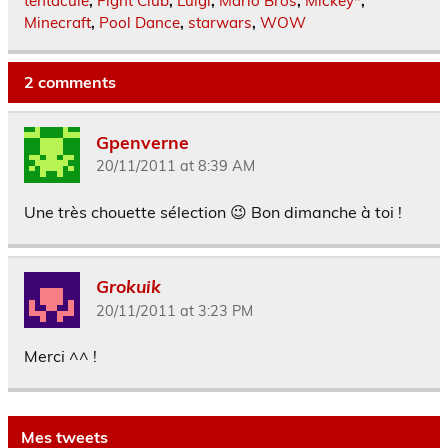
tentacule
,
Fight Club
,
Luigi
,
Mario Bros
,
Mickey*
,
Minecraft
,
Pool Dance
,
starwars
,
WOW
2 comments
Gpenverne
20/11/2011 at 8:39 AM
Une très chouette sélection 😉 Bon dimanche à toi !
Grokuik
20/11/2011 at 3:23 PM
Merci ^^ !
Mes tweets