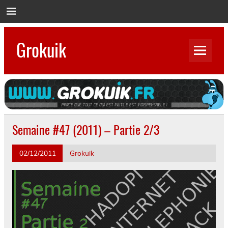
Skip
to
content
Grokuik
Parce que tout ce qui est inutile est indispensable…
Semaine #47 (2011) – Partie 2/3
02/12/2011
Grokuik