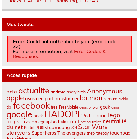
Hacks
,
HADOPI
,
HTC
,
samsung
,
TEGRA3
Mes tweets
Error:
Could not authenticate you. (error code:
32).
For more information, visit
Error Codes &
Responses
.
Accès rapide
actualite
Anonymous
acta
android
angry birds
apple
batman
asus eee pad transformer
censure
diablo
facebook
geek
dpi
free
FreeMobile
gears of war
gmail
HADOPI
google
lego
iphone
hack
iPad
neutralité
loppsi
Minecraft
megaupload
lulzsec
net neutralité
Star Wars
du net
samsung
PRISM
Portal
Siri
starwars
touchpad
Super héros
The avengers
thepiratebay