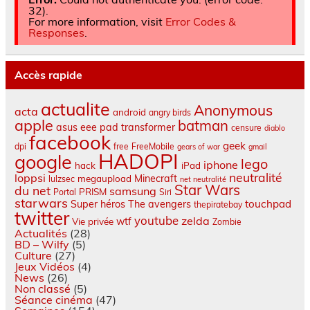
32).
For more information, visit
Error Codes &
Responses
.
Accès rapide
actualite
Anonymous
acta
android
angry birds
apple
batman
asus eee pad transformer
censure
diablo
facebook
geek
dpi
free
FreeMobile
gears of war
gmail
HADOPI
google
lego
iphone
hack
iPad
neutralité
loppsi
Minecraft
megaupload
lulzsec
net neutralité
Star Wars
du net
samsung
PRISM
Portal
Siri
starwars
touchpad
Super héros
The avengers
thepiratebay
twitter
youtube
zelda
wtf
Vie privée
Zombie
Actualités
(28)
BD – Wilfy
(5)
Culture
(27)
Jeux Vidéos
(4)
News
(26)
Non classé
(5)
Séance cinéma
(47)