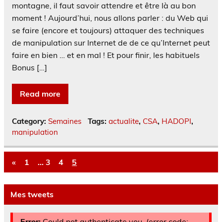
montagne, il faut savoir attendre et être là au bon
moment ! Aujourd’hui, nous allons parler : du Web qui
se faire (encore et toujours) attaquer des techniques
de manipulation sur Internet de de ce qu’Internet peut
faire en bien … et en mal ! Et pour finir, les habituels
Bonus […]
Read more
Category:
Semaines
Tags:
actualite
,
CSA
,
HADOPI
,
manipulation
«
1
…
3
4
5
Mes tweets
Error:
Could not authenticate you. (error code: