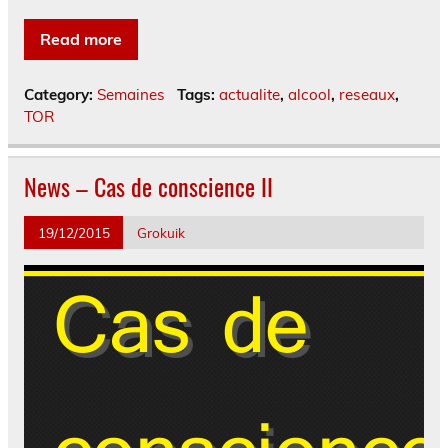
Read more
Category:
Semaines
Tags:
actualite
,
alcool
,
reseaux
,
TOR
News – Cas de conscience II
19/12/2015
Grokuik