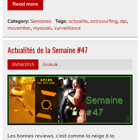
Read more
Category:
Semaines
Tags:
actualite
,
astrosurfing
,
dpi
,
movember
,
myasaki
,
surveillance
Actualités de la Semaine #47
05/04/2015
Grokuik
Les bonnes reviews, c’est comme la neige à la