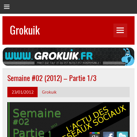
Skip
to
content
Grokuik
Parce que tout ce qui est inutile est indispensable…
Semaine #02 (2012) – Partie 1/3
23/01/2012
Grokuik