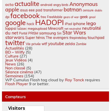
actualite
Anonymous
acta
android
angry birds
apple
batman
asus eee pad transformer
censure
diablo
facebook
geek
dpi
free
FreeMobile
gears of war
gmail
HADOPI
google
lego
iphone
hack
iPad
neutralité
loppsi
Minecraft
megaupload
lulzsec
net neutralité
Star Wars
du net
samsung
PRISM
Portal
Siri
starwars
touchpad
Super héros
The avengers
thepiratebay
twitter
youtube
zelda
wtf
Vie privée
Zombie
Actualités
(28)
BD – Wilfy
(5)
Culture
(27)
Jeux Vidéos
(4)
News
(26)
Non classé
(5)
Séance cinéma
(47)
Semaines
(154)
WP Cumulus Flash tag cloud by
Roy Tanck
requires
Flash Player
9 or better.
Compteurs