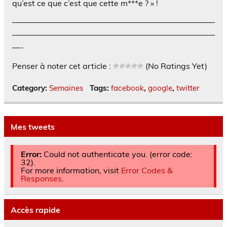
qu’est ce que c’est que cette m***e ? » !
—————————————————————————
—————————————————————————
—-
Penser à noter cet article :
(No Ratings Yet)
Category:
Semaines
Tags:
facebook
,
google
,
twitter
Mes tweets
Error:
Could not authenticate you. (error code:
32).
For more information, visit
Error Codes &
Responses
.
Accès rapide