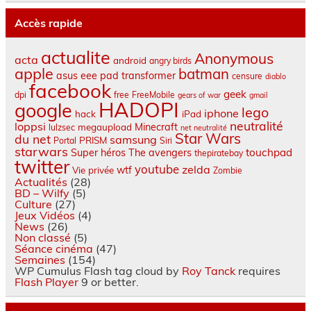
Accès rapide
actualite
Anonymous
acta
android
angry birds
apple
batman
asus eee pad transformer
censure
diablo
facebook
geek
dpi
free
FreeMobile
gears of war
gmail
HADOPI
google
lego
iphone
hack
iPad
neutralité
loppsi
Minecraft
megaupload
lulzsec
net neutralité
Star Wars
du net
samsung
PRISM
Portal
Siri
starwars
touchpad
Super héros
The avengers
thepiratebay
twitter
youtube
zelda
wtf
Vie privée
Zombie
Actualités
(28)
BD – Wilfy
(5)
Culture
(27)
Jeux Vidéos
(4)
News
(26)
Non classé
(5)
Séance cinéma
(47)
Semaines
(154)
WP Cumulus Flash tag cloud by
Roy Tanck
requires
Flash Player
9 or better.