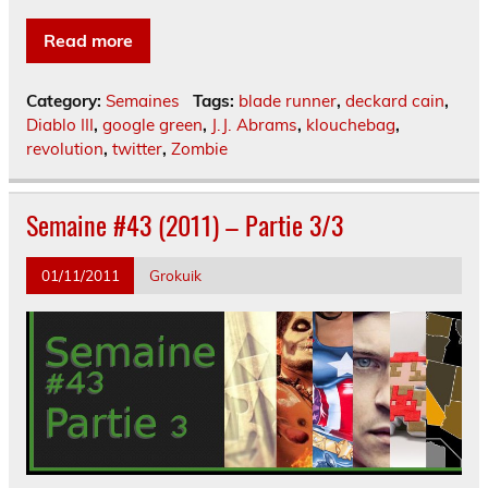
Read more
Category:
Semaines
Tags:
blade runner
,
deckard cain
,
Diablo III
,
google green
,
J.J. Abrams
,
klouchebag
,
revolution
,
twitter
,
Zombie
Semaine #43 (2011) – Partie 3/3
01/11/2011
Grokuik