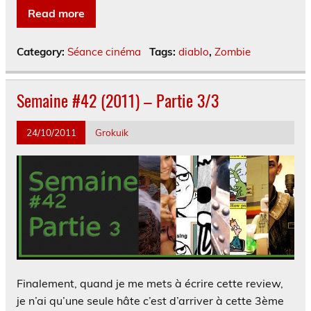
Read more
Category:
Séance cinéma
Tags:
diablo
,
Zombie
Semaine #42 (2011) – Partie 3/3
24/10/2011
Grokuik
Finalement, quand je me mets à écrire cette review,
je n’ai qu’une seule hâte c’est d’arriver à cette 3ème