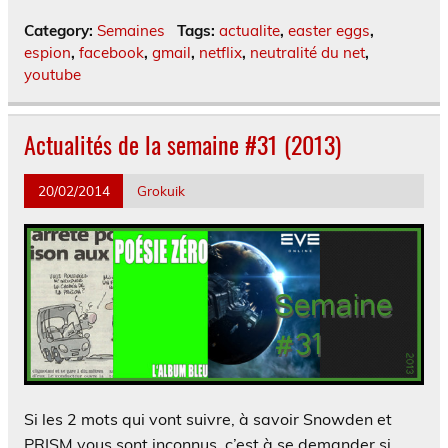
Category:
Semaines
Tags:
actualite
,
easter eggs
,
espion
,
facebook
,
gmail
,
netflix
,
neutralité du net
,
youtube
Actualités de la semaine #31 (2013)
20/02/2014
Grokuik
Si les 2 mots qui vont suivre, à savoir Snowden et
PRISM vous sont inconnus, c’est à se demander si