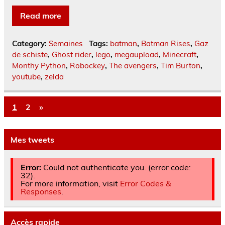
Read more
Category:
Semaines
Tags:
batman
,
Batman Rises
,
Gaz
de schiste
,
Ghost rider
,
lego
,
megaupload
,
Minecraft
,
Monthy Python
,
Robockey
,
The avengers
,
Tim Burton
,
youtube
,
zelda
1
2
»
Mes tweets
Error:
Could not authenticate you. (error code:
32).
For more information, visit
Error Codes &
Responses
.
Accès rapide