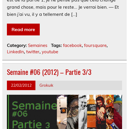
grand chose, mais pour le reste… Je verrai bien. — Et
bien j’ai vu, il y a tellement de […]
Read more
Category:
Semaines
Tags:
facebook
,
foursquare
,
Linkedln
,
twitter
,
youtube
Semaine #06 (2012) – Partie 3/3
22/02/2012
Grokuik