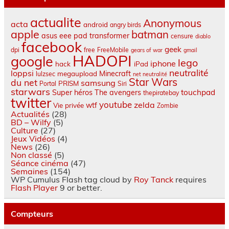
actualite
Anonymous
acta
android
angry birds
apple
batman
asus eee pad transformer
censure
diablo
facebook
geek
dpi
free
FreeMobile
gears of war
gmail
HADOPI
google
lego
iphone
hack
iPad
neutralité
loppsi
Minecraft
megaupload
lulzsec
net neutralité
Star Wars
du net
samsung
PRISM
Portal
Siri
starwars
touchpad
Super héros
The avengers
thepiratebay
twitter
youtube
zelda
wtf
Vie privée
Zombie
Actualités
(28)
BD – Wilfy
(5)
Culture
(27)
Jeux Vidéos
(4)
News
(26)
Non classé
(5)
Séance cinéma
(47)
Semaines
(154)
WP Cumulus Flash tag cloud by
Roy Tanck
requires
Flash Player
9 or better.
Compteurs