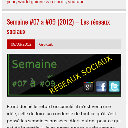
year
,
world guinness records
,
youtube
Semaine #07 à #09 (2012) – Les réseaux
sociaux
08/03/2012
Grokuik
Etant donné le retard accumulé, il m’est venu une
idée, celle de faire un condensé de tout ce qu’il s’est
passé les semaines passées. Alors autant pour ce qui
est de la partie 1, je ne pense pas que cela change