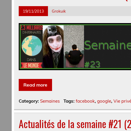
19/11/2013
Grokuik
Read more
Category:
Semaines
Tags:
facebook
,
google
,
Vie priv
Actualités de la semaine #21 (