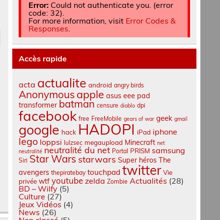
Error:
Could not authenticate you. (error
code: 32).
For more information, visit
Error Codes &
Responses
.
Accès rapide
actualite
acta
android
angry birds
apple
Anonymous
asus eee pad
batman
transformer
censure
dpi
diablo
facebook
geek
free
FreeMobile
gears of war
gmail
HADOPI
google
iphone
hack
iPad
lego
loppsi
Minecraft
megaupload
lulzsec
net
neutralité du net
samsung
PRISM
Portal
neutralité
Star Wars
starwars
Super héros
The
Siri
twitter
touchpad
avengers
Vie
thepiratebay
youtube
zelda
Actualités
(28)
wtf
privée
Zombie
BD – Wilfy
(5)
Culture
(27)
Jeux Vidéos
(4)
News
(26)
Non classé
(5)