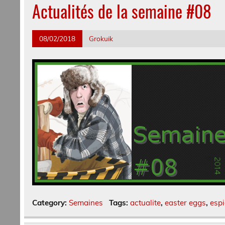
Actualités de la semaine #08
08/02/2018
Grokuik
Category:
Semaines
Tags:
actualite
,
easter eggs
,
esp