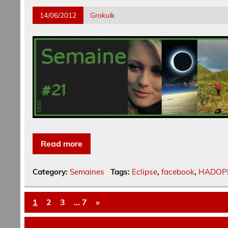
14/06/2012
Grokuik
Read more
Category:
Semaines
Tags:
Eclipse
,
facebook
,
HADOP
1
2
3
…
7
»