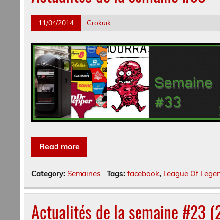
11/04/2014
Grokuik
Read more
Category:
Semaines
Tags:
facebook
,
League Of Lege
Actualités de la semaine #23 (