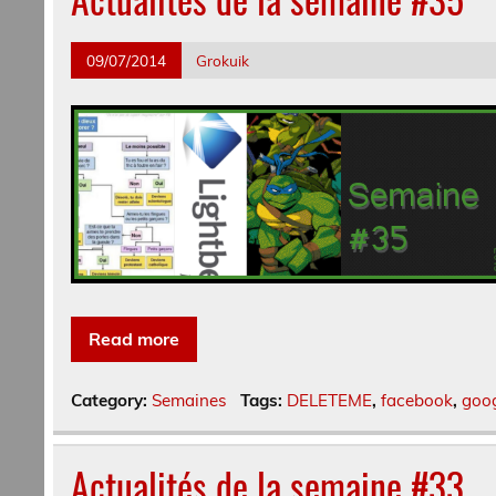
09/07/2014
Grokuik
Read more
Category:
Semaines
Tags:
DELETEME
,
facebook
,
goo
Actualités de la semaine #33