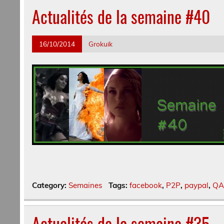
Actualités de la semaine #40
16/10/2014
Grokuik
Category:
Semaines
Tags:
facebook
,
P2P
,
paypal
,
QA
Actualités de la semaine #35