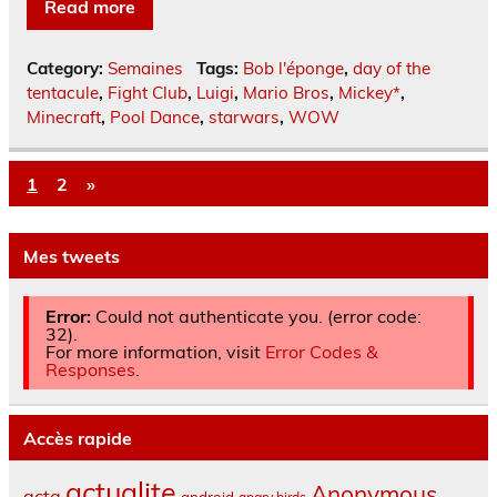
Read more
Category:
Semaines
Tags:
Bob l'éponge
,
day of the
tentacule
,
Fight Club
,
Luigi
,
Mario Bros
,
Mickey*
,
Minecraft
,
Pool Dance
,
starwars
,
WOW
1
2
»
Mes tweets
Error:
Could not authenticate you. (error code:
32).
For more information, visit
Error Codes &
Responses
.
Accès rapide
actualite
Anonymous
acta