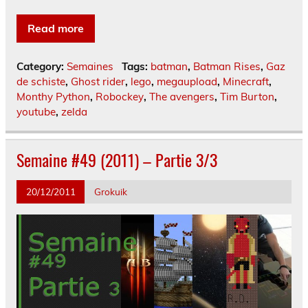
Read more
Category:
Semaines
Tags:
batman
,
Batman Rises
,
Gaz
de schiste
,
Ghost rider
,
lego
,
megaupload
,
Minecraft
,
Monthy Python
,
Robockey
,
The avengers
,
Tim Burton
,
youtube
,
zelda
Semaine #49 (2011) – Partie 3/3
20/12/2011
Grokuik