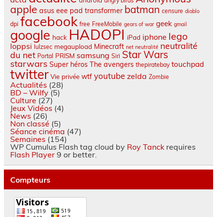
android
angry birds
apple
batman
asus eee pad transformer
censure
diablo
facebook
geek
dpi
free
FreeMobile
gears of war
gmail
HADOPI
google
lego
iphone
hack
iPad
neutralité
loppsi
Minecraft
megaupload
lulzsec
net neutralité
Star Wars
du net
samsung
PRISM
Portal
Siri
starwars
touchpad
Super héros
The avengers
thepiratebay
twitter
youtube
zelda
wtf
Vie privée
Zombie
Actualités
(28)
BD – Wilfy
(5)
Culture
(27)
Jeux Vidéos
(4)
News
(26)
Non classé
(5)
Séance cinéma
(47)
Semaines
(154)
WP Cumulus Flash tag cloud by
Roy Tanck
requires
Flash Player
9 or better.
Compteurs