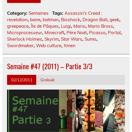
Category:
Semaines
Tags:
Assassin's Creed :
revelation
,
bane
,
batman
,
Bioshock
,
Dragon Ball
,
geek
,
greepeace
,
Île de Pâques
,
Luigi
,
Mario
,
Mario Bross
,
Microprocesseur
,
Minecraft
,
Père Noël
,
Picasso
,
Portal
,
Sherlock Holmes
,
Skyrim
,
Star Wars
,
Sumo
,
Swordmaker
,
Web culture
,
Xmen
Semaine #47 (2011) – Partie 3/3
02/12/2011
Grokuik