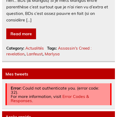
rien… BDs (& Mangas) Si je mets Mangas entre
parenthèse c’est surtout que je n’ai rien vu d’extra et
question, BDs c’est assez pauvre en fait (si on
considère […]
Read more
Category:
Actualités
Tags:
Assassin's Creed :
revelation
,
Lanfeust
,
Marlysa
Mes tweets
Error:
Could not authenticate you. (error code:
32).
For more information, visit
Error Codes &
Responses
.
Accès rapide