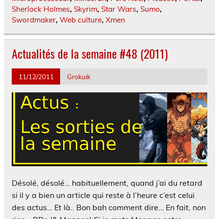
Sherlock Holmes
,
Skyrim
,
Star Wars
,
Sumo
,
Swordmaker
,
Web culture
,
Xmen
Actualités de la semaine #48 (2011)
11/12/2011
Grokuik
Désolé, désolé… habituellement, quand j’ai du retard
si il y a bien un article qui reste à l’heure c’est celui
des actus… Et là.. Bon bah comment dire… En fait, non