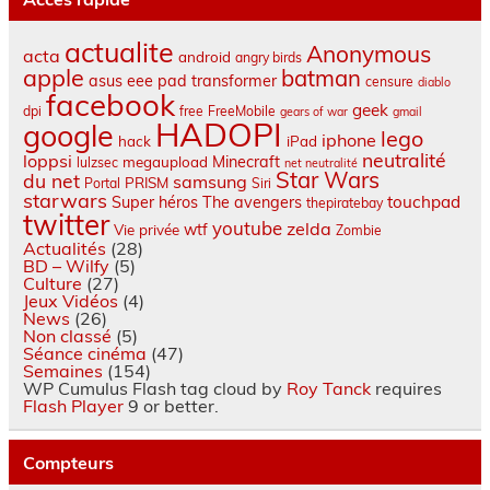
actualite
Anonymous
acta
android
angry birds
apple
batman
asus eee pad transformer
censure
diablo
facebook
geek
dpi
free
FreeMobile
gears of war
gmail
HADOPI
google
lego
iphone
hack
iPad
neutralité
loppsi
Minecraft
megaupload
lulzsec
net neutralité
Star Wars
du net
samsung
PRISM
Portal
Siri
starwars
touchpad
Super héros
The avengers
thepiratebay
twitter
youtube
zelda
wtf
Vie privée
Zombie
Actualités
(28)
BD – Wilfy
(5)
Culture
(27)
Jeux Vidéos
(4)
News
(26)
Non classé
(5)
Séance cinéma
(47)
Semaines
(154)
WP Cumulus Flash tag cloud by
Roy Tanck
requires
Flash Player
9 or better.
Compteurs