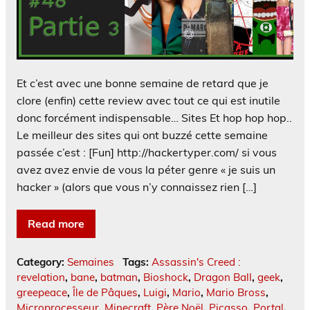
Et c’est avec une bonne semaine de retard que je
clore (enfin) cette review avec tout ce qui est inutile
donc forcément indispensable… Sites Et hop hop hop..
Le meilleur des sites qui ont buzzé cette semaine
passée c’est : [Fun] http://hackertyper.com/ si vous
avez avez envie de vous la péter genre « je suis un
hacker » (alors que vous n’y connaissez rien […]
Read more
Category:
Semaines
Tags:
Assassin's Creed :
revelation
,
bane
,
batman
,
Bioshock
,
Dragon Ball
,
geek
,
greepeace
,
Île de Pâques
,
Luigi
,
Mario
,
Mario Bross
,
Microprocesseur
,
Minecraft
,
Père Noël
,
Picasso
,
Portal
,