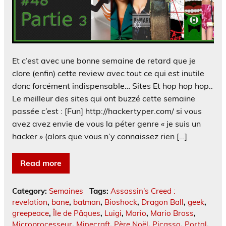
Et c’est avec une bonne semaine de retard que je
clore (enfin) cette review avec tout ce qui est inutile
donc forcément indispensable… Sites Et hop hop hop..
Le meilleur des sites qui ont buzzé cette semaine
passée c’est : [Fun] http://hackertyper.com/ si vous
avez avez envie de vous la péter genre « je suis un
hacker » (alors que vous n’y connaissez rien […]
Read more
Category:
Semaines
Tags:
Assassin's Creed :
revelation
,
bane
,
batman
,
Bioshock
,
Dragon Ball
,
geek
,
greepeace
,
Île de Pâques
,
Luigi
,
Mario
,
Mario Bross
,
Microprocesseur
,
Minecraft
,
Père Noël
,
Picasso
,
Portal
,