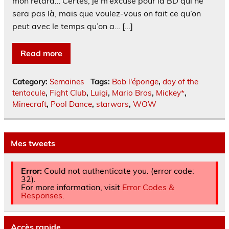
mon retard… Certes, je m’excuse pour la BD qui ne
sera pas là, mais que voulez-vous on fait ce qu’on
peut avec le temps qu’on a… […]
Read more
Category:
Semaines
Tags:
Bob l'éponge
,
day of the
tentacule
,
Fight Club
,
Luigi
,
Mario Bros
,
Mickey*
,
Minecraft
,
Pool Dance
,
starwars
,
WOW
Mes tweets
Error:
Could not authenticate you. (error code:
32).
For more information, visit
Error Codes &
Responses
.
Accès rapide