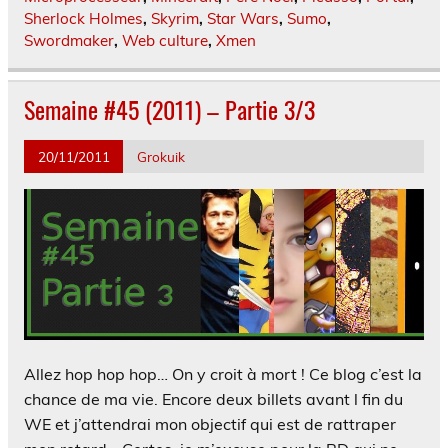
Sherlock Holmes
,
Skyrim
,
Star Wars
,
Sumo
,
Swordmaker
,
Web culture
,
Xmen
Semaine #45 (2011) – Partie 3/3
20/11/2011
Grokuik
Allez hop hop hop… On y croit à mort ! Ce blog c’est la
chance de ma vie. Encore deux billets avant l fin du
WE et j’attendrai mon objectif qui est de rattraper