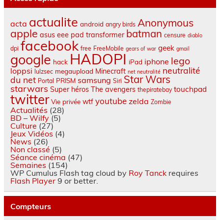
actualite
Anonymous
acta
android
angry birds
apple
batman
asus eee pad transformer
censure
diablo
facebook
geek
dpi
free
FreeMobile
gears of war
gmail
HADOPI
google
lego
iphone
hack
iPad
neutralité
loppsi
Minecraft
megaupload
lulzsec
net neutralité
Star Wars
du net
samsung
PRISM
Portal
Siri
starwars
touchpad
Super héros
The avengers
thepiratebay
twitter
youtube
zelda
wtf
Vie privée
Zombie
Actualités
(28)
BD – Wilfy
(5)
Culture
(27)
Jeux Vidéos
(4)
News
(26)
Non classé
(5)
Séance cinéma
(47)
Semaines
(154)
WP Cumulus Flash tag cloud by
Roy Tanck
requires
Flash Player
9 or better.
Compteurs