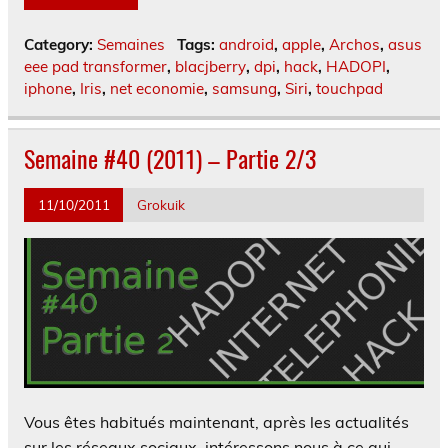
Category:
Semaines
Tags:
android
,
apple
,
Archos
,
asus
eee pad transformer
,
blacjberry
,
dpi
,
hack
,
HADOPI
,
iphone
,
Iris
,
net economie
,
samsung
,
Siri
,
touchpad
Semaine #40 (2011) – Partie 2/3
11/10/2011
Grokuik
Vous êtes habitués maintenant, après les actualités
sur les réseaux sociaux, intéressons nous à ce qui