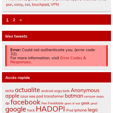
pur
,
sony
,
ssl
,
touchpad
,
VPN
1
2
»
Mes tweets
Error:
Could not authenticate you. (error code:
32).
For more information, visit
Error Codes &
Responses
.
Accès rapide
actualite
Anonymous
acta
android
angry birds
apple
batman
asus eee pad transformer
censure
diablo
facebook
geek
dpi
free
FreeMobile
gears of war
gmail
HADOPI
google
lego
iphone
hack
iPad