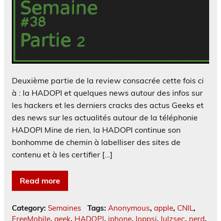
Deuxième partie de la review consacrée cette fois ci
à : la HADOPI et quelques news autour des infos sur
les hackers et les derniers cracks des actus Geeks et
des news sur les actualités autour de la téléphonie
HADOPI Mine de rien, la HADOPI continue son
bonhomme de chemin à labelliser des sites de
contenu et à les certifier […]
Read more
Category:
Semaines
Tags:
Anonymous
,
apple
,
CNIL
,
FreeMobile
,
geek
,
HADOPI
,
iphone
,
loppsi
,
lulzsec
,
nerd
,