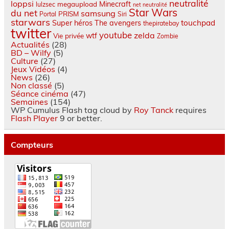
neutralité
loppsi
Minecraft
megaupload
lulzsec
net neutralité
Star Wars
du net
samsung
PRISM
Portal
Siri
starwars
touchpad
Super héros
The avengers
thepiratebay
twitter
youtube
zelda
wtf
Vie privée
Zombie
Actualités
(28)
BD – Wilfy
(5)
Culture
(27)
Jeux Vidéos
(4)
News
(26)
Non classé
(5)
Séance cinéma
(47)
Semaines
(154)
WP Cumulus Flash tag cloud by
Roy Tanck
requires
Flash Player
9 or better.
Compteurs