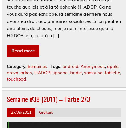
touche aux lois et à la téléphonie ! HADOPI Ca ne
vous aura pas échappé, la semaine dernière nous
avons eu droit aux primaires socialistes. Si on peut en
dire pleins de choses, moi je ne m’intéresse qu’à la
HADOPI et ç ce qu’en […]
Read more
Category:
Semaines
Tags:
android
,
Anonymous
,
apple
,
areva
,
arkos
,
HADOPI
,
iphone
,
kindle
,
samsung
,
tablette
,
touchpad
Semaine #38 (2011) – Partie 2/3
27/09/2011
Grokuik