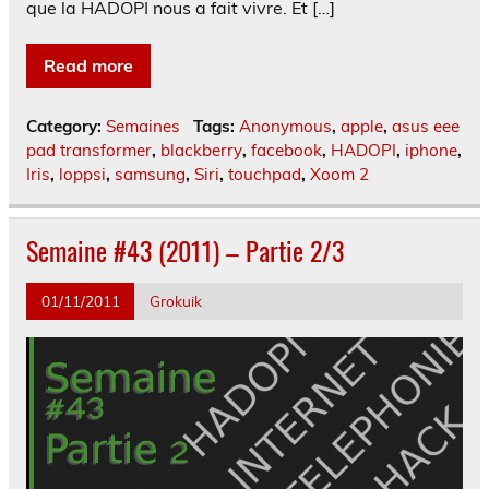
que la HADOPI nous a fait vivre. Et […]
Read more
Category:
Semaines
Tags:
Anonymous
,
apple
,
asus eee
pad transformer
,
blackberry
,
facebook
,
HADOPI
,
iphone
,
Iris
,
loppsi
,
samsung
,
Siri
,
touchpad
,
Xoom 2
Semaine #43 (2011) – Partie 2/3
01/11/2011
Grokuik