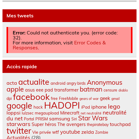
Mes tweets
Error:
Could not authenticate you. (error code:
32).
For more information, visit
Error Codes &
Responses
.
Accès rapide
actualite
Anonymous
acta
android
angry birds
apple
batman
asus eee pad transformer
censure
diablo
facebook
geek
dpi
free
FreeMobile
gears of war
gmail
HADOPI
google
lego
iphone
hack
iPad
neutralité
loppsi
Minecraft
megaupload
lulzsec
net neutralité
Star Wars
du net
samsung
PRISM
Portal
Siri
starwars
touchpad
Super héros
The avengers
thepiratebay
twitter
youtube
zelda
wtf
Vie privée
Zombie
Actualités
(28)