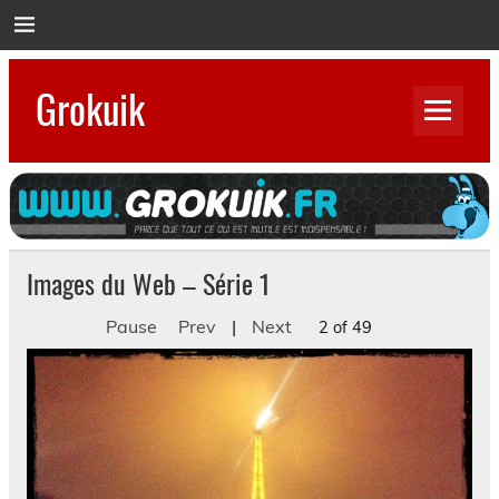
Skip
to
content
Grokuik
Parce que tout ce qui est inutile est indispensable…
Images du Web – Série 1
Pause
Prev
|
Next
2 of 49