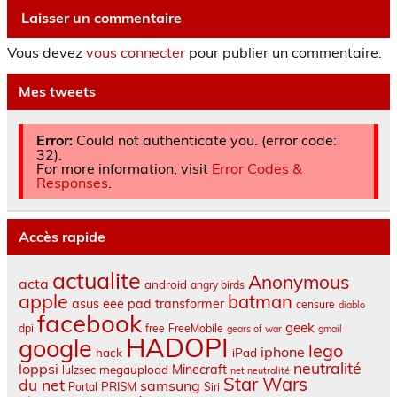
Laisser un commentaire
Vous devez
vous connecter
pour publier un commentaire.
Mes tweets
Error:
Could not authenticate you. (error code:
32).
For more information, visit
Error Codes &
Responses
.
Accès rapide
actualite
Anonymous
acta
android
angry birds
apple
batman
asus eee pad transformer
censure
diablo
facebook
geek
dpi
free
FreeMobile
gears of war
gmail
HADOPI
google
lego
iphone
hack
iPad
neutralité
loppsi
Minecraft
megaupload
lulzsec
net neutralité
Star Wars
du net
samsung
PRISM
Portal
Siri