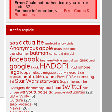
Error:
Could not authenticate you. (error
code: 32).
For more information, visit
Error Codes &
Responses
.
Accès rapide
actualite
acta
android
angry birds
apple
Anonymous
asus eee pad
batman
transformer
censure
dpi
diablo
facebook
geek
free
FreeMobile
gears of war
gmail
HADOPI
google
iphone
hack
iPad
lego
loppsi
Minecraft
megaupload
lulzsec
net
neutralité du net
samsung
PRISM
Portal
neutralité
Star Wars
starwars
Super héros
The
Siri
twitter
touchpad
avengers
Vie
thepiratebay
youtube
zelda
Actualités
(28)
wtf
privée
Zombie
BD – Wilfy
(5)
Culture
(27)
Jeux Vidéos
(4)
News
(26)
Non classé
(5)