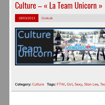
Culture – « La Team Unicorn »
18/03/2013
Grokuik
Category:
Culture
Tags:
FTW
,
Girl
,
Sexy
,
Stan Lee
,
Te