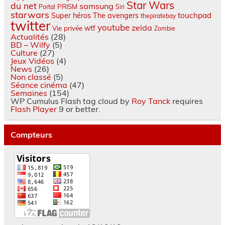
Star Wars
du net
samsung
PRISM
Portal
Siri
starwars
touchpad
Super héros
The avengers
thepiratebay
twitter
youtube
zelda
wtf
Vie privée
Zombie
Actualités
(28)
BD – Wilfy
(5)
Culture
(27)
Jeux Vidéos
(4)
News
(26)
Non classé
(5)
Séance cinéma
(47)
Semaines
(154)
WP Cumulus Flash tag cloud by
Roy Tanck
requires
Flash Player
9 or better.
Compteurs