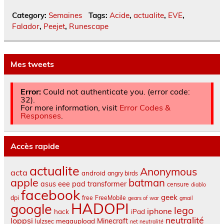
Category:
Semaines
Tags:
Acide
,
actualite
,
EVE
,
Falador
,
Peejet
,
Runescape
Mes tweets
Error:
Could not authenticate you. (error code:
32).
For more information, visit
Error Codes &
Responses
.
Accès rapide
actualite
Anonymous
acta
android
angry birds
apple
batman
asus eee pad transformer
censure
diablo
facebook
geek
dpi
free
FreeMobile
gears of war
gmail
HADOPI
google
lego
iphone
hack
iPad
neutralité
loppsi
Minecraft
megaupload
lulzsec
net neutralité