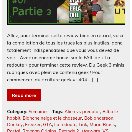
Allez, pour terminer cette review bien en retard, voici
la compilation de tous les trucs les plus inutiles, donc
totalement indispensables que vous vous devez de
voir… Avec un énorme bonus sur le FAIL de « La
redoute » pour terminer cette review. Du Geek 3 minis
rubriques avec plein de contenu geek ! Pour
commencer, du « culture geek » : 404 – […]
Read more
Category:
Semaines
Tags:
Alien vs predator
,
Bilbo le
hobbit
,
Blanche neige et le chasseur
,
Bob anderson
,
Donkey
,
Freezer
,
GTA
,
La redoute
,
Link
,
Mario Bross
,
Portal
,
Rayman Origins
,
Retrode 2
,
starwars
,
VS
,