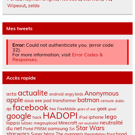
Wipeout
,
zelda
Mes tweets
Error:
Could not authenticate you. (error code:
32).
For more information, visit
Error Codes &
Responses
.
Accès rapide
actualite
Anonymous
acta
android
angry birds
apple
batman
asus eee pad transformer
censure
diablo
facebook
geek
dpi
free
FreeMobile
gears of war
gmail
HADOPI
google
lego
iphone
hack
iPad
neutralité
loppsi
Minecraft
megaupload
lulzsec
net neutralité
Star Wars
du net
samsung
PRISM
Portal
Siri
starwars
touchpad
Super héros
The avengers
thepiratebay