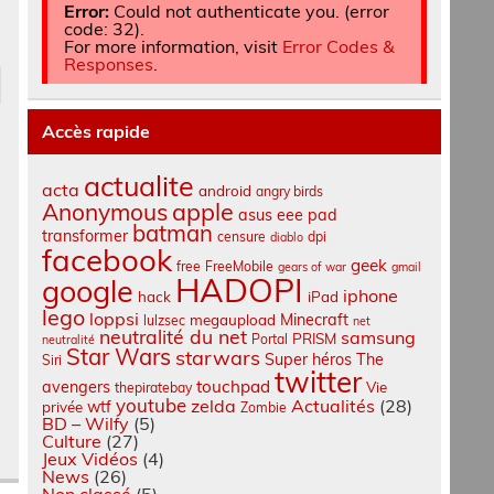
Error:
Could not authenticate you. (error
code: 32).
For more information, visit
Error Codes &
Responses
.
Accès rapide
actualite
acta
android
angry birds
apple
Anonymous
asus eee pad
batman
transformer
censure
dpi
diablo
facebook
geek
free
FreeMobile
gears of war
gmail
HADOPI
google
iphone
hack
iPad
lego
loppsi
Minecraft
megaupload
lulzsec
net
neutralité du net
samsung
PRISM
Portal
neutralité
Star Wars
starwars
Super héros
The
Siri
twitter
touchpad
avengers
Vie
thepiratebay
youtube
zelda
Actualités
(28)
wtf
privée
Zombie
BD – Wilfy
(5)
Culture
(27)
Jeux Vidéos
(4)
News
(26)
Non classé
(5)