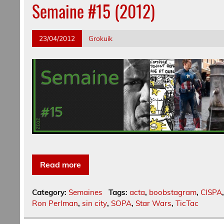
Semaine #15 (2012)
23/04/2012
Grokuik
Read more
Category:
Semaines
Tags:
acta
,
boobstagram
,
CISPA
Ron Perlman
,
sin city
,
SOPA
,
Star Wars
,
TicTac