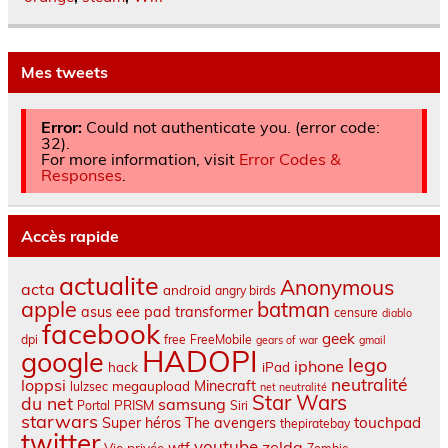
Mes tweets
Error:
Could not authenticate you. (error code:
32).
For more information, visit
Error Codes &
Responses
.
Accès rapide
actualite
Anonymous
acta
android
angry birds
apple
batman
asus eee pad transformer
censure
diablo
facebook
geek
dpi
free
FreeMobile
gears of war
gmail
HADOPI
google
lego
iphone
hack
iPad
neutralité
loppsi
Minecraft
megaupload
lulzsec
net neutralité
Star Wars
du net
samsung
PRISM
Portal
Siri
starwars
touchpad
Super héros
The avengers
thepiratebay
twitter
youtube
zelda
wtf
Vie privée