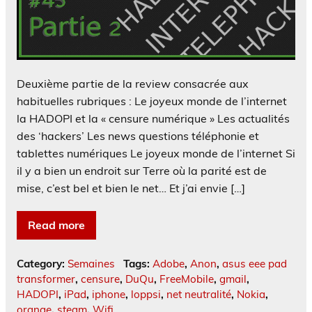
Deuxième partie de la review consacrée aux
habituelles rubriques : Le joyeux monde de l’internet
la HADOPI et la « censure numérique » Les actualités
des ‘hackers’ Les news questions téléphonie et
tablettes numériques Le joyeux monde de l’internet Si
il y a bien un endroit sur Terre où la parité est de
mise, c’est bel et bien le net… Et j’ai envie […]
Read more
Category:
Semaines
Tags:
Adobe
,
Anon
,
asus eee pad
transformer
,
censure
,
DuQu
,
FreeMobile
,
gmail
,
HADOPI
,
iPad
,
iphone
,
loppsi
,
net neutralité
,
Nokia
,
orange
,
steam
,
Wifi