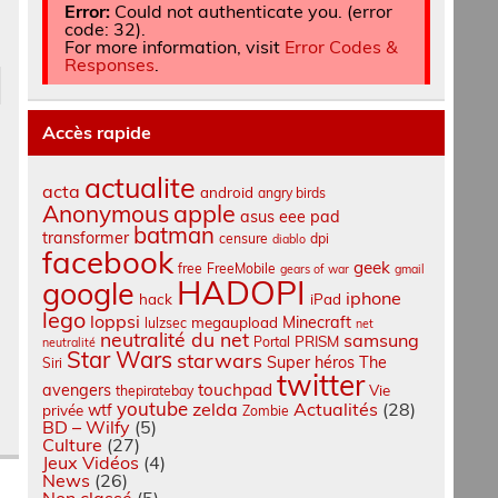
Error:
Could not authenticate you. (error
code: 32).
For more information, visit
Error Codes &
Responses
.
Accès rapide
actualite
acta
android
angry birds
apple
Anonymous
asus eee pad
batman
transformer
censure
dpi
diablo
facebook
geek
free
FreeMobile
gears of war
gmail
HADOPI
google
iphone
hack
iPad
lego
loppsi
Minecraft
megaupload
lulzsec
net
neutralité du net
samsung
PRISM
Portal
neutralité
Star Wars
starwars
Super héros
The
Siri
twitter
touchpad
avengers
Vie
thepiratebay
youtube
zelda
Actualités
(28)
wtf
privée
Zombie
BD – Wilfy
(5)
Culture
(27)
Jeux Vidéos
(4)
News
(26)
Non classé
(5)