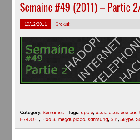
Semaine #49 (2011) – Partie 2
19/12/2011
Grokuik
Category:
Semaines
Tags:
apple
,
asus
,
asus eee pad 
HADOPI
,
iPad 3
,
megaupload
,
samsung
,
Siri
,
Skype
,
S