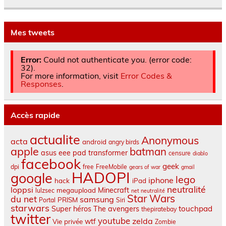
Mes tweets
Error:
Could not authenticate you. (error code:
32).
For more information, visit
Error Codes &
Responses
.
Accès rapide
actualite
Anonymous
acta
android
angry birds
apple
batman
asus eee pad transformer
censure
diablo
facebook
geek
dpi
free
FreeMobile
gears of war
gmail
HADOPI
google
lego
iphone
hack
iPad
neutralité
loppsi
Minecraft
megaupload
lulzsec
net neutralité
Star Wars
du net
samsung
PRISM
Portal
Siri
starwars
touchpad
Super héros
The avengers
thepiratebay
twitter
youtube
zelda
wtf
Vie privée
Zombie