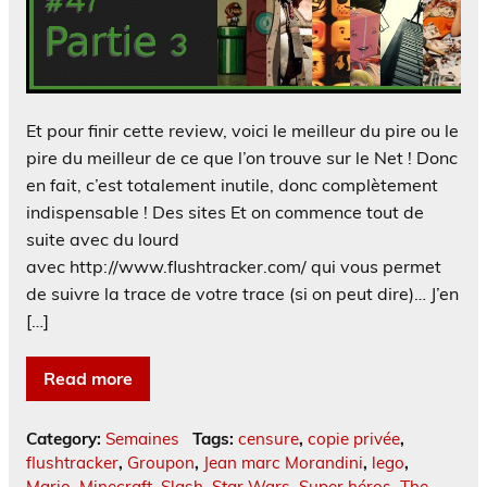
Et pour finir cette review, voici le meilleur du pire ou le
pire du meilleur de ce que l’on trouve sur le Net ! Donc
en fait, c’est totalement inutile, donc complètement
indispensable ! Des sites Et on commence tout de
suite avec du lourd
avec http://www.flushtracker.com/ qui vous permet
de suivre la trace de votre trace (si on peut dire)… J’en
[…]
Read more
Category:
Semaines
Tags:
censure
,
copie privée
,
flushtracker
,
Groupon
,
Jean marc Morandini
,
lego
,
Mario
,
Minecraft
,
Slash
,
Star Wars
,
Super héros
,
The