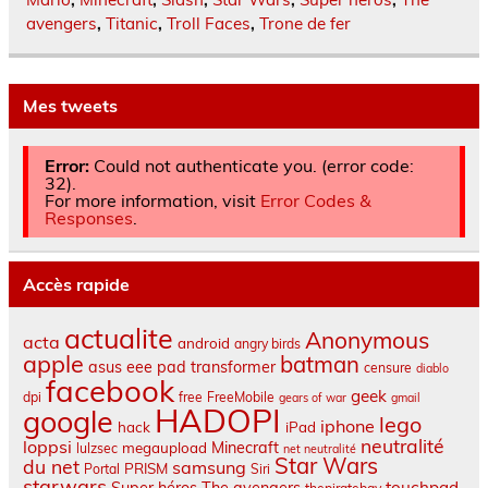
avengers
,
Titanic
,
Troll Faces
,
Trone de fer
Mes tweets
Error:
Could not authenticate you. (error code:
32).
For more information, visit
Error Codes &
Responses
.
Accès rapide
actualite
Anonymous
acta
android
angry birds
apple
batman
asus eee pad transformer
censure
diablo
facebook
geek
dpi
free
FreeMobile
gears of war
gmail
HADOPI
google
lego
iphone
hack
iPad
neutralité
loppsi
Minecraft
megaupload
lulzsec
net neutralité
Star Wars
du net
samsung
PRISM
Portal
Siri
starwars
touchpad
Super héros
The avengers