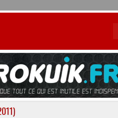
le…
2011)