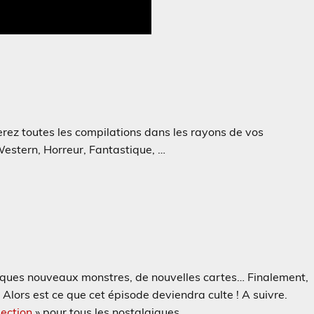
erez toutes les compilations dans les rayons de vos
Western, Horreur, Fantastique, …
ques nouveaux monstres, de nouvelles cartes… Finalement,
ors est ce que cet épisode deviendra culte ! A suivre.
ection
» pour tous les nostalgiques…