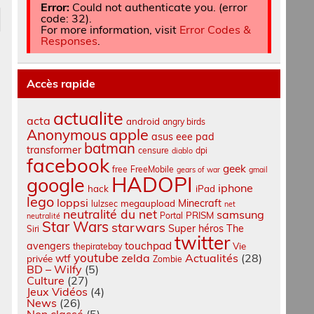
Error:
Could not authenticate you. (error
code: 32).
For more information, visit
Error Codes &
Responses
.
Accès rapide
actualite
acta
android
angry birds
apple
Anonymous
asus eee pad
batman
transformer
censure
dpi
diablo
facebook
geek
free
FreeMobile
gears of war
gmail
HADOPI
google
iphone
hack
iPad
lego
loppsi
Minecraft
megaupload
lulzsec
net
neutralité du net
samsung
PRISM
Portal
neutralité
Star Wars
starwars
Super héros
The
Siri
twitter
touchpad
avengers
Vie
thepiratebay
youtube
zelda
Actualités
(28)
wtf
privée
Zombie
BD – Wilfy
(5)
Culture
(27)
Jeux Vidéos
(4)
News
(26)
Non classé
(5)