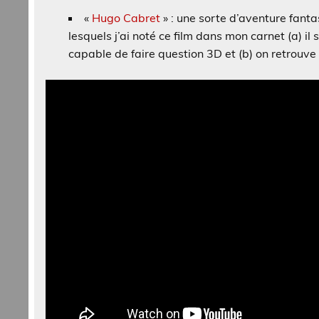
«
Hugo Cabret
» : une sorte d’aventure fanta
lesquels j’ai noté ce film dans mon carnet (a) il
capable de faire question 3D et (b) on retrouve 