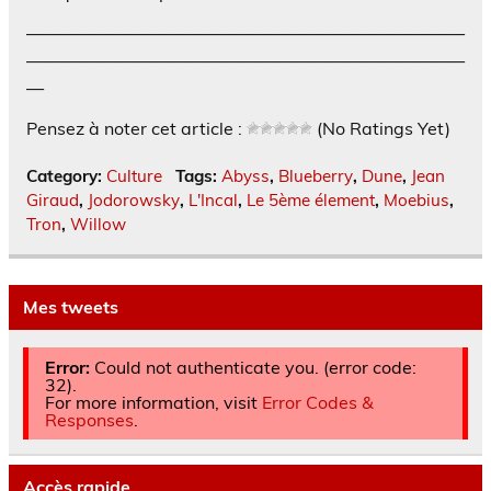
—————————————————————————
—————————————————————————
—
Pensez à noter cet article :
(No Ratings Yet)
Category:
Culture
Tags:
Abyss
,
Blueberry
,
Dune
,
Jean
Giraud
,
Jodorowsky
,
L'Incal
,
Le 5ème élement
,
Moebius
,
Tron
,
Willow
Mes tweets
Error:
Could not authenticate you. (error code:
32).
For more information, visit
Error Codes &
Responses
.
Accès rapide