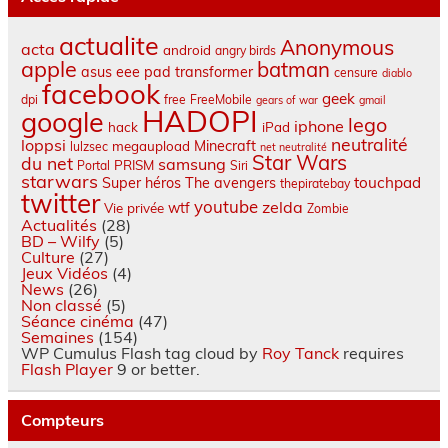
actualite
Anonymous
acta
android
angry birds
apple
batman
asus eee pad transformer
censure
diablo
facebook
geek
dpi
free
FreeMobile
gears of war
gmail
HADOPI
google
lego
iphone
hack
iPad
neutralité
loppsi
Minecraft
megaupload
lulzsec
net neutralité
Star Wars
du net
samsung
PRISM
Portal
Siri
starwars
touchpad
Super héros
The avengers
thepiratebay
twitter
youtube
zelda
wtf
Vie privée
Zombie
Actualités
(28)
BD – Wilfy
(5)
Culture
(27)
Jeux Vidéos
(4)
News
(26)
Non classé
(5)
Séance cinéma
(47)
Semaines
(154)
WP Cumulus Flash tag cloud by
Roy Tanck
requires
Flash Player
9 or better.
Compteurs