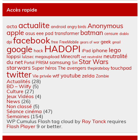
Accès rapide
actualite
Anonymous
acta
android
angry birds
apple
batman
asus eee pad transformer
censure
diablo
facebook
geek
dpi
free
FreeMobile
gears of war
gmail
HADOPI
google
lego
iphone
hack
iPad
neutralité
loppsi
Minecraft
megaupload
lulzsec
net neutralité
Star Wars
du net
samsung
PRISM
Portal
Siri
starwars
touchpad
Super héros
The avengers
thepiratebay
twitter
youtube
zelda
wtf
Vie privée
Zombie
Actualités
(28)
BD – Wilfy
(5)
Culture
(27)
Jeux Vidéos
(4)
News
(26)
Non classé
(5)
Séance cinéma
(47)
Semaines
(154)
WP Cumulus Flash tag cloud by
Roy Tanck
requires
Flash Player
9 or better.