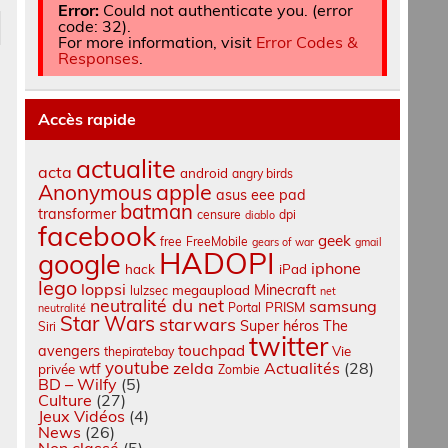
Error:
Could not authenticate you. (error
code: 32).
For more information, visit
Error Codes &
Responses
.
Accès rapide
actualite
acta
android
angry birds
apple
Anonymous
asus eee pad
batman
transformer
censure
dpi
diablo
facebook
geek
free
FreeMobile
gears of war
gmail
HADOPI
google
iphone
hack
iPad
lego
loppsi
Minecraft
megaupload
lulzsec
net
neutralité du net
samsung
PRISM
Portal
neutralité
Star Wars
starwars
Super héros
The
Siri
twitter
touchpad
avengers
Vie
thepiratebay
youtube
zelda
Actualités
(28)
wtf
privée
Zombie
BD – Wilfy
(5)
Culture
(27)
Jeux Vidéos
(4)
News
(26)
Non classé
(5)