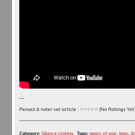
—
Pensez à noter cet article :
(No Ratings Yet
———————————————————————
Category:
Séance cinéma
Tags:
gears of war
,
lego
,
S