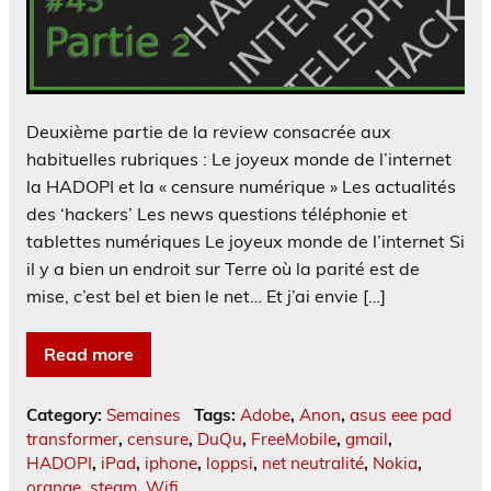
Deuxième partie de la review consacrée aux
habituelles rubriques : Le joyeux monde de l’internet
la HADOPI et la « censure numérique » Les actualités
des ‘hackers’ Les news questions téléphonie et
tablettes numériques Le joyeux monde de l’internet Si
il y a bien un endroit sur Terre où la parité est de
mise, c’est bel et bien le net… Et j’ai envie […]
Read more
Category:
Semaines
Tags:
Adobe
,
Anon
,
asus eee pad
transformer
,
censure
,
DuQu
,
FreeMobile
,
gmail
,
HADOPI
,
iPad
,
iphone
,
loppsi
,
net neutralité
,
Nokia
,
orange
,
steam
,
Wifi