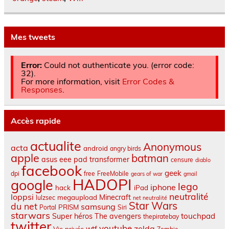
Mes tweets
Error:
Could not authenticate you. (error code:
32).
For more information, visit
Error Codes &
Responses
.
Accès rapide
actualite
Anonymous
acta
android
angry birds
apple
batman
asus eee pad transformer
censure
diablo
facebook
geek
dpi
free
FreeMobile
gears of war
gmail
HADOPI
google
lego
iphone
hack
iPad
neutralité
loppsi
Minecraft
megaupload
lulzsec
net neutralité
Star Wars
du net
samsung
PRISM
Portal
Siri
starwars
touchpad
Super héros
The avengers
thepiratebay
twitter
youtube
zelda
wtf
Vie privée