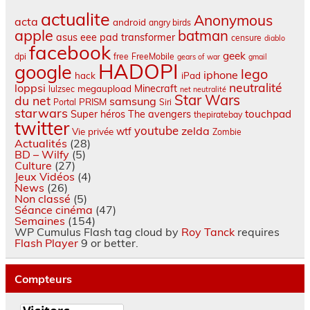
actualite
Anonymous
acta
android
angry birds
apple
batman
asus eee pad transformer
censure
diablo
facebook
geek
dpi
free
FreeMobile
gears of war
gmail
HADOPI
google
lego
iphone
hack
iPad
neutralité
loppsi
Minecraft
megaupload
lulzsec
net neutralité
Star Wars
du net
samsung
PRISM
Portal
Siri
starwars
touchpad
Super héros
The avengers
thepiratebay
twitter
youtube
zelda
wtf
Vie privée
Zombie
Actualités
(28)
BD – Wilfy
(5)
Culture
(27)
Jeux Vidéos
(4)
News
(26)
Non classé
(5)
Séance cinéma
(47)
Semaines
(154)
WP Cumulus Flash tag cloud by
Roy Tanck
requires
Flash Player
9 or better.
Compteurs