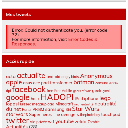
Mes tweets
Error:
Could not authenticate you. (error code:
32).
For more information, visit
Error Codes &
Responses
.
Accès rapide
actualite
Anonymous
acta
android
angry birds
apple
batman
asus eee pad transformer
censure
diablo
facebook
geek
dpi
free
FreeMobile
gears of war
gmail
HADOPI
google
lego
iphone
hack
iPad
neutralité
loppsi
Minecraft
megaupload
lulzsec
net neutralité
Star Wars
du net
samsung
PRISM
Portal
Siri
starwars
touchpad
Super héros
The avengers
thepiratebay
twitter
youtube
zelda
wtf
Vie privée
Zombie
Actualités
(28)