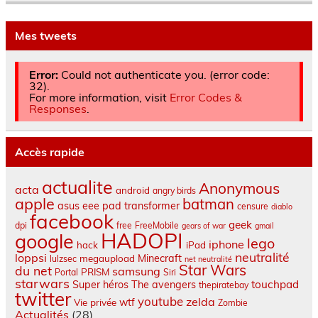
Mes tweets
Error:
Could not authenticate you. (error code:
32).
For more information, visit
Error Codes &
Responses
.
Accès rapide
actualite
Anonymous
acta
android
angry birds
apple
batman
asus eee pad transformer
censure
diablo
facebook
geek
dpi
free
FreeMobile
gears of war
gmail
HADOPI
google
lego
iphone
hack
iPad
neutralité
loppsi
Minecraft
megaupload
lulzsec
net neutralité
Star Wars
du net
samsung
PRISM
Portal
Siri
starwars
touchpad
Super héros
The avengers
thepiratebay
twitter
youtube
zelda
wtf
Vie privée
Zombie
Actualités
(28)