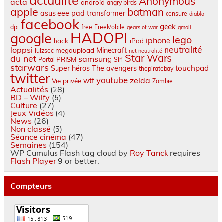
actualite
Anonymous
acta
android
angry birds
apple
batman
asus eee pad transformer
censure
diablo
facebook
geek
dpi
free
FreeMobile
gears of war
gmail
HADOPI
google
lego
iphone
hack
iPad
neutralité
loppsi
Minecraft
megaupload
lulzsec
net neutralité
Star Wars
du net
samsung
PRISM
Portal
Siri
starwars
touchpad
Super héros
The avengers
thepiratebay
twitter
youtube
zelda
wtf
Vie privée
Zombie
Actualités
(28)
BD – Wilfy
(5)
Culture
(27)
Jeux Vidéos
(4)
News
(26)
Non classé
(5)
Séance cinéma
(47)
Semaines
(154)
WP Cumulus Flash tag cloud by
Roy Tanck
requires
Flash Player
9 or better.
Compteurs