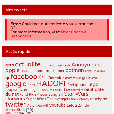
Mes tweets
Error:
Could not authenticate you. (error code:
32).
For more information, visit
Error Codes &
Responses
.
Accès rapide
actualite
Anonymous
acta
android
angry birds
apple
batman
asus eee pad transformer
censure
diablo
facebook
geek
dpi
free
FreeMobile
gears of war
gmail
HADOPI
google
lego
iphone
hack
iPad
neutralité
loppsi
Minecraft
megaupload
lulzsec
net neutralité
Star Wars
du net
samsung
PRISM
Portal
Siri
starwars
touchpad
Super héros
The avengers
thepiratebay
twitter
youtube
zelda
wtf
Vie privée
Zombie
Actualités
(28)
BD – Wilfy
(5)