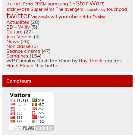
Star Wars
du net
samsung
PRISM
Portal
Siri
starwars
touchpad
Super héros
The avengers
thepiratebay
twitter
youtube
zelda
wtf
Vie privée
Zombie
Actualités
(28)
BD – Wilfy
(5)
Culture
(27)
Jeux Vidéos
(4)
News
(26)
Non classé
(5)
Séance cinéma
(47)
Semaines
(154)
WP Cumulus Flash tag cloud by
Roy Tanck
requires
Flash Player
9 or better.
Compteurs