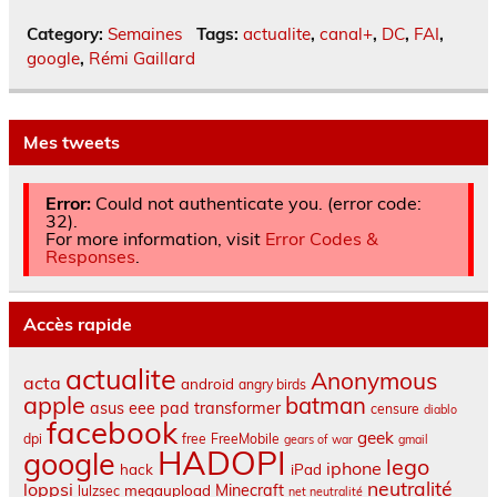
Category:
Semaines
Tags:
actualite
,
canal+
,
DC
,
FAI
,
google
,
Rémi Gaillard
Mes tweets
Error:
Could not authenticate you. (error code:
32).
For more information, visit
Error Codes &
Responses
.
Accès rapide
actualite
Anonymous
acta
android
angry birds
apple
batman
asus eee pad transformer
censure
diablo
facebook
geek
dpi
free
FreeMobile
gears of war
gmail
HADOPI
google
lego
iphone
hack
iPad
neutralité
loppsi
Minecraft
megaupload
lulzsec
net neutralité