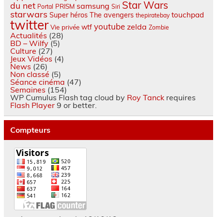
Star Wars
du net
samsung
PRISM
Portal
Siri
starwars
touchpad
Super héros
The avengers
thepiratebay
twitter
youtube
zelda
wtf
Vie privée
Zombie
Actualités
(28)
BD – Wilfy
(5)
Culture
(27)
Jeux Vidéos
(4)
News
(26)
Non classé
(5)
Séance cinéma
(47)
Semaines
(154)
WP Cumulus Flash tag cloud by
Roy Tanck
requires
Flash Player
9 or better.
Compteurs