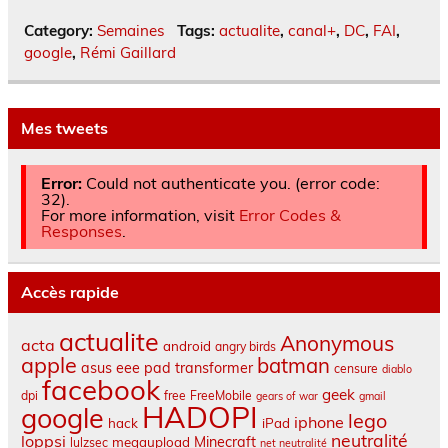
Category:
Semaines
Tags:
actualite
,
canal+
,
DC
,
FAI
,
google
,
Rémi Gaillard
Mes tweets
Error:
Could not authenticate you. (error code:
32).
For more information, visit
Error Codes &
Responses
.
Accès rapide
actualite
Anonymous
acta
android
angry birds
apple
batman
asus eee pad transformer
censure
diablo
facebook
geek
dpi
free
FreeMobile
gears of war
gmail
HADOPI
google
lego
iphone
hack
iPad
neutralité
loppsi
Minecraft
megaupload
lulzsec
net neutralité